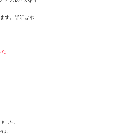
ンドフルネスを介
ります。詳細はホ
した！
　
！
しました。
定は、