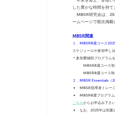
　年末を迎え、皆様い
した豊かな時間を持て
　MBSR研究会は、
ームページで順次掲載
MBSR関連
１．MBSR8週コース20
スケジュールや参加申し
＊参加費補助プログラム
　　　MBSR8週コース
　　　MBSR8週コース秋
２．MBSR Essential
MBSR指導者トレー
MBSR8週プログラ
こちら
からお申込み下さ
なお、2025年は初