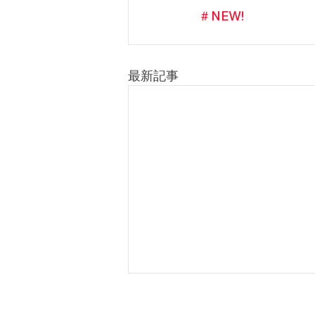
＃NEW!
最新記事
MBSR8週コース2026年秋の
プログラム：10月4日～11月