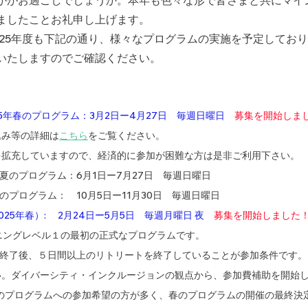
かがお過ごしでしょうか。本年も色々な形で皆さまと共にマイ
ましたことお礼申し上げます。
2025年度も下記の通り、様々なプログラムの実施を予定してお
いたしますのでご確認ください。
25年春のプログラム：3月2日ー4月27日　毎週日曜日
募集を開始しま
込み等の詳細は
こちら
をご覧ください。
を拡充していますので、経済的に参加が困難な方は是非ご利用下さい。
初夏のプログラム：6月1日ー7月27日　毎週日曜日
のプログラム：　10月5日ー11月30日　毎週日曜日
s（2025年春）: 　2月24日ー5月5日　毎週月曜日 夜
募集を開始しました
ニングレベル１の最初の正式なプログラムです。
ム終了後、５日間以上のリトリートを終了していることが参加条件です。
い。ダイバーシティ・インクルージョンの観点から、参加費補助を開始
夏のプログラムへの参加希望の方が多く、春のプログラムの開催の最終決