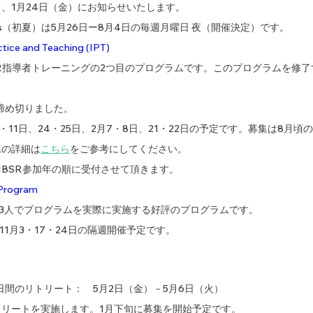
、1月24日（金）にお知らせいたします。
tials（初夏）は5月26日ー8月4日の毎週月曜日 夜（開催決定）です。
ice and Teaching (IPT) 
後のMBSR指導者トレーニングの2つ目のプログラムです。このプログラムを修
を締め切りました。
10・11日、24・25日、2月7・8日、21・22日の予定です。募集は8月頃
込の詳細は
こちら
をご参考にしてください。
BSR参加年の順に受付させて頂きます。
Program
2-3人でプログラムを実際に実施する好評のプログラムです。
・11月3・17・24日の隔週開催予定です。
による５日間のリトリート：　5月2日（金）－5月6日（火）
トリートを実施します。1月下旬に募集を開始予定です。　