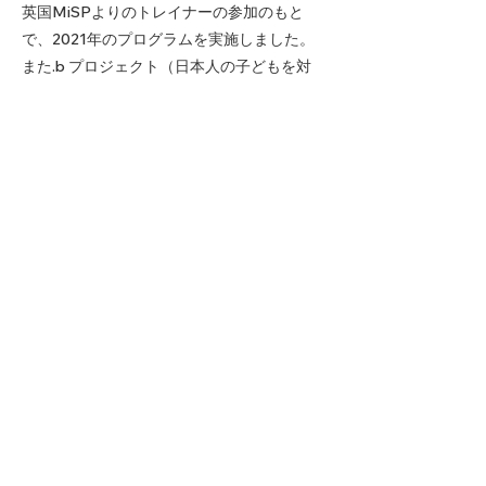
英国MiSPよりのトレイナーの参加のもと
で、2021年のプログラムを実施しました。
また.b プロジェクト（日本人の子どもを対
象としたマインドフルネス・プログラムの実
施可能性及び有効性の検討：滋賀大共同研
究）については、英国オックスフォードマイ
ンドフルネスセンター長である Willem
Kuyken博士がインターナショナルアドバイ
ザーを務めて下さっています。こどものため
のマインドフルネスについての名著、
Mindful Teacher, Mindful School
の翻訳を、
著者であるKevin Hawkins先生と連絡をとり
つつ国内の研究者の協力を得て進めていま
す。
Study Group