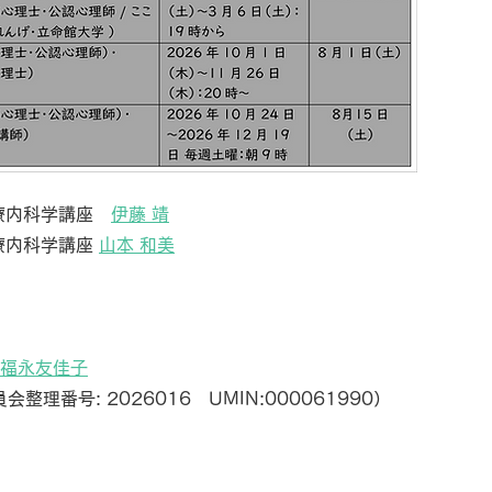
srjapan.com
までお問い合わせ下さい。
療内科学講座
伊藤 靖
療内科学講座
山本 和美
福永友佳子
理番号: 2026016 UMIN:000061990）