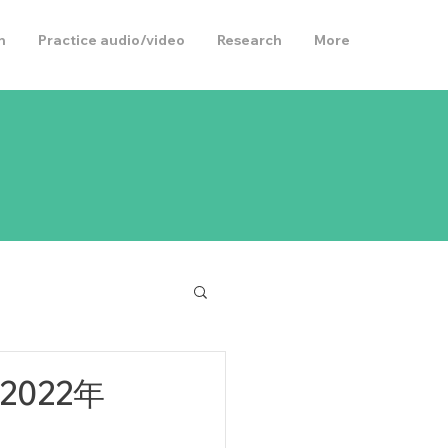
h
Practice audio/video
Research
More
022年
。