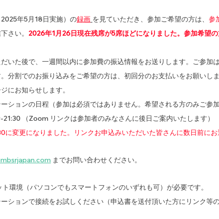
025年5月18日実施）の
録画
を見ていただき、参加ご希望の方は、
参
信下さい。
2026年1月26日現在残席が5席ほどになりました。参加希望
ただいた後で、一週間以内に参加費の振込情報をお送りします。ご参加
す。分割でのお振り込みをご希望の方は、初回分のお支払いをお願いし
ージにお知らせします。
テーションの日程（参加は必須ではありません。希望される方のみご参
時-21:30 （Zoom リンクは参加者のみなさんに後日ご案内いたします）
-21:30に変更になりました。リンクお申込みいただいた皆さんに数日前に
@mbsrjapan.com
 までお問い合わせください。
ネット環境（パソコンでもスマートフォンのいずれも可）が必要です。
テーションで接続をお試しください（申込書を送付頂いた方にリンク等