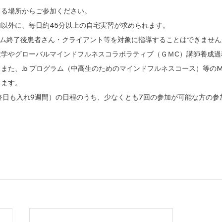
きる場所からご参加ください。
以外に、毎日約45分以上の自宅実習が求められます。
ラム終了後患者さん・クライアント等を対象に指導することはできませ
大学やグローバルマインドフルネスコラボラティブ（ＧＭC）講師養成過
また、.b プログラム（中高生のためのマインドフルネスコース）等のMi
します。
(終日も入れ9週間）の日程のうち、少なくとも7回の参加が可能な方の