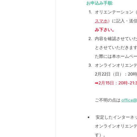
お申込み手順: 
オリエンテーション（2
スマホ
）
に記入・送
み下さい。
内容を確認させてい
とさせていただきま
た際には本ホームペ
オンラインオリエン
2月22日（日）：20
➡2月15日：20時
　　ご不明の点は 
office
 安定したインター
オンラインオリエン
す）。