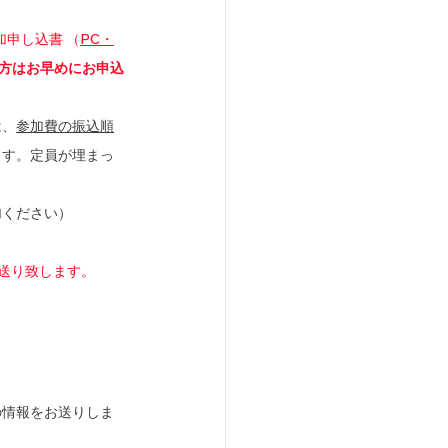
加申し込書 （
PC
・
の方はお早めにお申込
は、
参加費の振込順
ます。定員が埋まっ
加ください）
お送り致します。
の情報をお送りしま