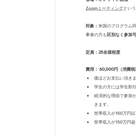
Zoomミーティング
という
対象：
米国のプログラム
事者の方も
区別なく参加
定員：25名様程度
費用： 60,000円（消費
後ほどお支払い頂き
学生の方には学生割引
経済的な理由で参加
きます。
世帯収入が150万円以下
世帯収入が150万円超-