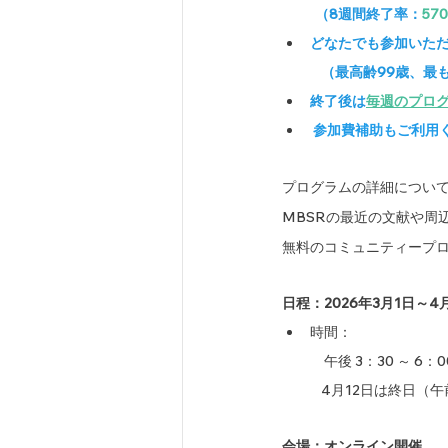
           （8週間終了率：
57
どなたでも参加いた
             （
終了後は
毎週のプロ
 参加費補助もご利用
プログラムの詳細につい
MBSRの最近の文献や周
無料のコミュニティープ
日程：2026年3月1日～4
時間：
午後 3：30 ～ 6
             4月12
会場：オンライン開催