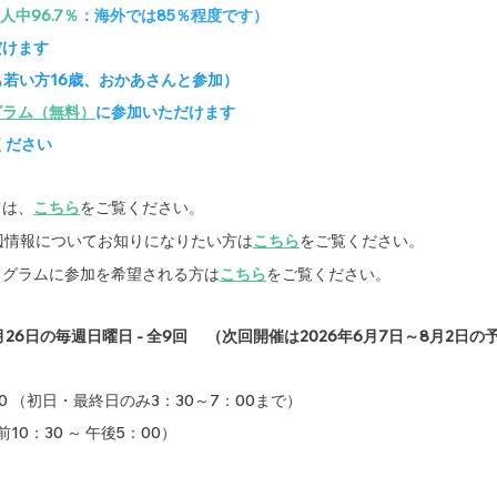
0人中96.7％
：海外では85％程度です）
だけます
最高齢99歳、最も若い方16歳、おかあさんと参加）
グラム（無料）
に参加いただけます
ください
ては、
こちら
をご覧ください。
辺情報についてお知りになりたい方は
こちら
をご覧ください。
ログラムに参加を希望される方は
こちら
をご覧ください。
月26日の毎週日曜日 - 全9回 　（次回開催は2026年6月7日～8月2日
：00 （初日・最終日のみ3：30～7：00まで）
日は終日（午前10：30 ～ 午後5：00）